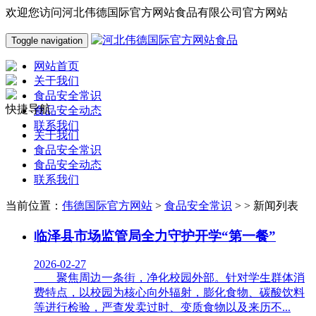
欢迎您访问河北伟德国际官方网站食品有限公司官方网站
Toggle navigation
网站首页
关于我们
食品安全常识
快捷导航
食品安全动态
联系我们
关于我们
食品安全常识
食品安全动态
联系我们
当前位置：
伟德国际官方网站
>
食品安全常识
> > 新闻列表
临泽县市场监管局全力守护开学“第一餐”
2026-02-27
聚焦周边一条街，净化校园外部。针对学生群体消
费特点，以校园为核心向外辐射，膨化食物、碳酸饮料
等进行检验，严查发卖过时、变质食物以及来历不...