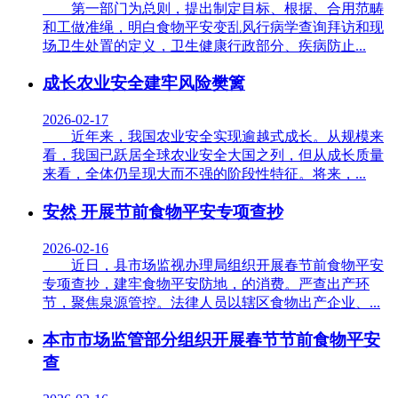
第一部门为总则，提出制定目标、根据、合用范畴
和工做准绳，明白食物平安变乱风行病学查询拜访和现
场卫生处置的定义，卫生健康行政部分、疾病防止...
成长农业安全建牢风险樊篱
2026-02-17
近年来，我国农业安全实现逾越式成长。从规模来
看，我国已跃居全球农业安全大国之列，但从成长质量
来看，全体仍呈现大而不强的阶段性特征。将来，...
安然 开展节前食物平安专项查抄
2026-02-16
近日，县市场监视办理局组织开展春节前食物平安
专项查抄，建牢食物平安防地，的消费。严查出产环
节，聚焦泉源管控。法律人员以辖区食物出产企业、...
本市市场监管部分组织开展春节节前食物平安
查