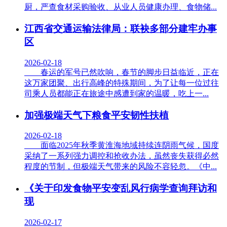
厨，严查食材采购验收、从业人员健康办理、食物储...
江西省交通运输法律局：联袂多部分建牢办事
区
2026-02-18
春运的军号已然吹响，春节的脚步日益临近，正在
这万家团聚、出行高峰的特殊期间，为了让每一位过往
司乘人员都能正在旅途中感遭到家的温暖，吃上一...
加强极端天气下粮食平安韧性扶植
2026-02-18
面临2025年秋季黄淮海地域持续连阴雨气候，国度
采纳了一系列强力调控和抢收办法，虽然丧失获得必然
程度的节制，但极端天气带来的风险不容轻忽。《中...
《关于印发食物平安变乱风行病学查询拜访和
现
2026-02-17