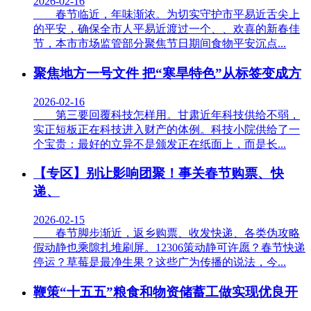
2026-02-16
春节临近，年味渐浓。为切实守护市平易近舌尖上
的平安，确保全市人平易近渡过一个、、欢喜的新春佳
节，本市市场监管部分聚焦节日期间食物平安沉点...
聚焦地方一号文件 把“寒旱特色”从标签变成方
2026-02-16
第三要回覆科技怎样用。甘肃近年科技供给不弱，
实正短板正在科技进入财产的体例。科技小院供给了一
个宝贵：最好的立异不是颁发正在纸面上，而是长...
【专区】别让影响团聚！事关春节购票、快
递、
2026-02-15
春节脚步渐近，返乡购票、收发快递、各类伪攻略
假动静也乘隙扎堆刷屏。12306策动静可许愿？春节快递
停运？草莓是最净生果？这些广为传播的说法，今...
鞭策“十五五”粮食和物资储蓄工做实现优良开