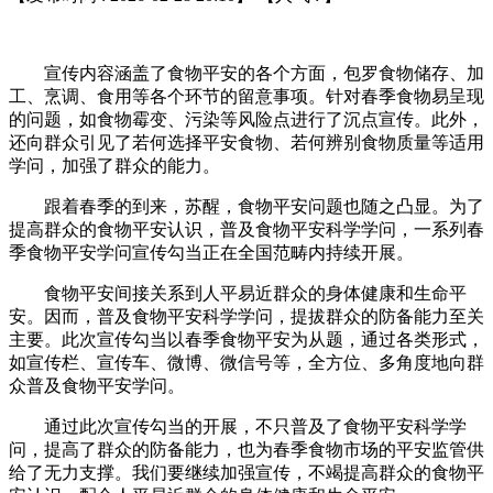
宣传内容涵盖了食物平安的各个方面，包罗食物储存、加
工、烹调、食用等各个环节的留意事项。针对春季食物易呈现
的问题，如食物霉变、污染等风险点进行了沉点宣传。此外，
还向群众引见了若何选择平安食物、若何辨别食物质量等适用
学问，加强了群众的能力。
跟着春季的到来，苏醒，食物平安问题也随之凸显。为了
提高群众的食物平安认识，普及食物平安科学学问，一系列春
季食物平安学问宣传勾当正在全国范畴内持续开展。
食物平安间接关系到人平易近群众的身体健康和生命平
安。因而，普及食物平安科学学问，提拔群众的防备能力至关
主要。此次宣传勾当以春季食物平安为从题，通过各类形式，
如宣传栏、宣传车、微博、微信号等，全方位、多角度地向群
众普及食物平安学问。
通过此次宣传勾当的开展，不只普及了食物平安科学学
问，提高了群众的防备能力，也为春季食物市场的平安监管供
给了无力支撑。我们要继续加强宣传，不竭提高群众的食物平